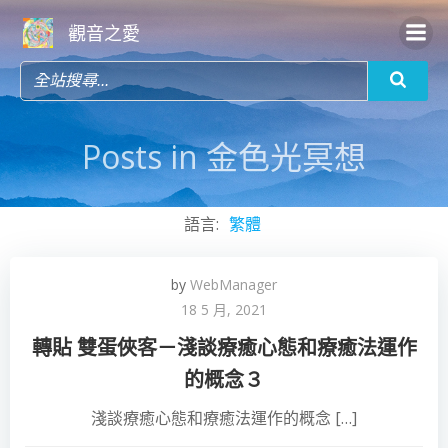
Skip
觀音之愛
to
content
Posts in 金色光冥想
語言:
繁體
by
WebManager
18 5 月, 2021
轉貼 雙蛋俠客－淺談療癒心態和療癒法運作
的概念３
淺談療癒心態和療癒法運作的概念 […]