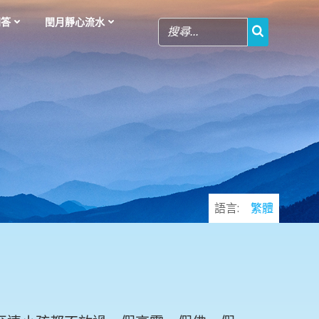
問答
閏月靜心流水
語言:
繁體