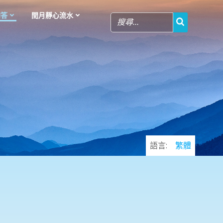
問答
閏月靜心流水
語言:
繁體