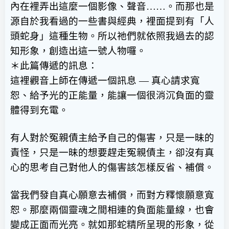
內在裡弄出這麼一個影像、聲音
……
。而那也是
源自於我看過的一些書與經典，裡面提到有「人
頭蛇身」這種生物。所以祂們就依照我過去的認
知形象，創造出這一號人物囉。
＊此篇傳遞的訊息：
這裡觀音上師在傳遞一個訊息
—
真心請求寬
恕、給予光的正能量，能讓一個很消沉負面的靈
體得到充電。
有人對於冤親債主給予自己的傷害，只是一昧的
責怪，只是一昧的想要趕走冤親債主，卻沒有真
心的思考自己對他人的傷害該怎樣反省、補償。
當我們發自真心願意去補償，而對方釋懷願意寬
恕。那麼兩個靈魂之間相連的負面能量線，也會
變成正面而光亮。就如那蛇精所呈現的形象，從