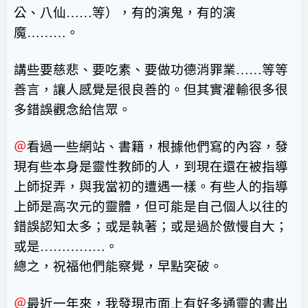
公、八仙
……
等），有的演鬼，有的演
魔
………
。
講些要慈悲、要吃素、要做功德消罪業
……
等等
善言，讓人感覺是很良善的。但其實灌輸很多很
多錯誤觀念給信眾。
＠
看過一些網站、書籍，根據他們寫的內容，發
現有些本身是靈性教師的人，到現在還在被指導
上師捉弄，與我當初的遭遇一樣。有些人的指導
上師是高次元的靈體，但可能是自己個人以往的
錯誤認知太多；或是執著；或是過於傲慢自大；
或是
……………
。
總之，祝福他們能察覺，早點突破。
＠
最近一年來，我發現市面上有好多通靈的書出