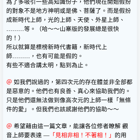
為了多吸引一些高知識份子，他們現在開始假扮
的對象不是地方神明或是佛、菩薩了。而是假扮
成新時代上師，光的上師、天使、外星上師、
………
等。（哈～～山寨版的發展總是很快
的！）
所以就算是標榜新時代書籍，新時代上
師
………
，也有可能是假的。
有些不適合講太明，點到為止。
＠
如我們說過的，第四次元的存在體並非全部都
是惡意的。他們也有良善、真心來協助我們的。
只是他們還無法做到像高次元的上師一樣「無條
件的愛」。但我們也該感謝他們的協助～～
＠
希望藉由這一篇文章，能讓各位修者瞭解 觀
音上師要表達
—
「見相非相！不著相！」
的用