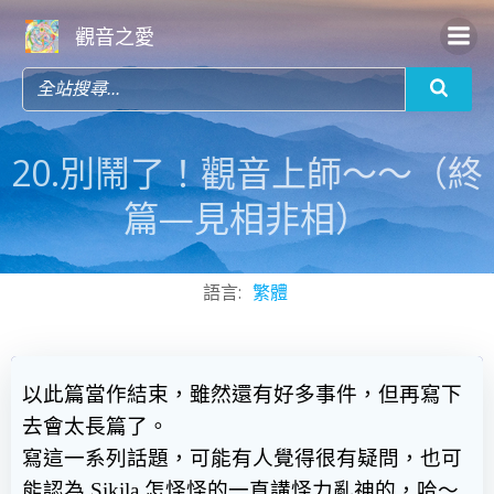
Skip
觀音之愛
to
content
20.別鬧了！觀音上師～～（終
篇—見相非相）
語言:
繁體
以此篇當作結束，雖然還有好多事件，但再寫下
去會太長篇了。
寫這一系列話題，可能有人覺得很有疑問，也可
能認為
Sikila
怎怪怪的一直講怪力亂神的，哈～