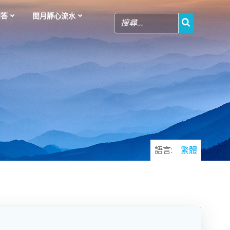
問答
閏月靜心流水
語言:
繁體