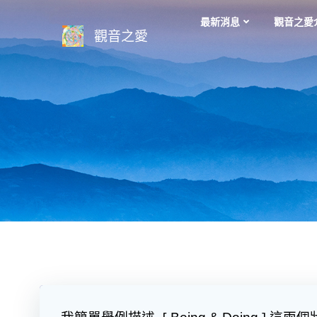
Skip
最新消息
觀音之愛
to
觀音之愛
content
我簡單舉例描述 [
] 這兩個