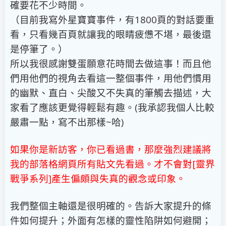
確要花不少時間。
（目前我寫外星寶寶事件，有
1800
頁的對話要重
看，只看幾百頁就讓我的眼睛疲憊不堪，最後還
是停筆了。）
所以我很感謝雙蛋願意花時間去做這事！
而且他
們用他們的視角去看這一整個事件，用他們慣用
的幽默、直白、尖酸又不失真的筆觸去描述，大
家看了應該更覺得輕鬆有趣。
(
我承認我個人比較
嚴肅一點，寫不出那樣
~
哈
)
如果你是新訪客，你已看過書，那麼強烈建議將
我的部落格網頁所有貼文先看過。才不會對
[
靈界
戰爭系列
]
產生偏頗與失真的觀念或印象。
我們整個主軸還是很明確的。告訴大家提升的條
件如何提升；外面有怎樣的靈性陷阱如何避開；