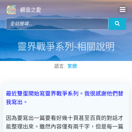
Skip
觀音之愛
to
content
靈界戰爭系列-相關說明
語言:
繁體
最近雙蛋開始寫靈界戰爭系列。我很感謝他們替
我寫出。
因為要寫出一篇要看好幾十頁甚至百頁的對話才
能整理出來。雖然內容僅有兩千字，但是每一篇