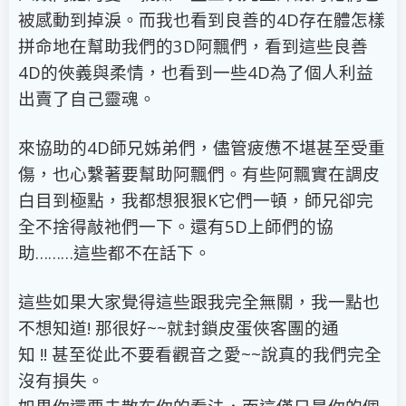
被感動到掉淚。而我也看到良善的4D存在體怎樣
拼命地在幫助我們的3D阿飄們，看到這些良善
4D的俠義與柔情，也看到一些4D為了個人利益
出賣了自己靈魂。
來協助的4D師兄姊弟們，儘管疲憊不堪甚至受重
傷，也心繫著要幫助阿飄們。有些阿飄實在調皮
白目到極點，我都想狠狠K它們一頓，師兄卻完
全不捨得敲祂們一下。還有5D上師們的協
助………這些都不在話下。
這些如果大家覺得這些跟我完全無關，我一點也
不想知道! 那很好~~就封鎖皮蛋俠客團的通
知 !! 甚至從此不要看觀音之愛~~說真的我們完全
沒有損失。