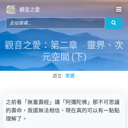
Skip
觀音之愛
to
content
觀音之愛：第二章 靈界、次
元空間 (下)
語言:
繁體
之前看「無量壽經」講「阿彌陀佛」那不可思議
的壽命，我還無法相信，現在真的可以有一點點
理解了。