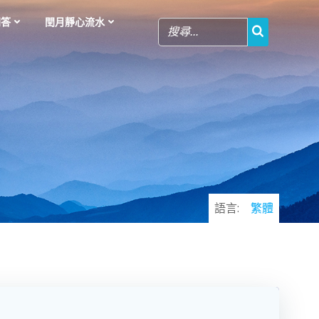
問答
閏月靜心流水
語言:
繁體