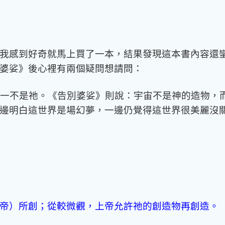
我感到好奇就馬上買了一本，結果發現這本書內容還
婆娑》後心裡有兩個疑問想請問：
切無一不是祂。《告別婆娑》則說：宇宙不是神的造物
邊明白這世界是場幻夢，一邊仍覺得這世界很美麗沒
帝）所創；從較微觀，上帝允許祂的創造物再創造。