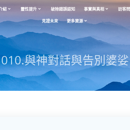
介紹
靈性提升
破除錯誤認知
事實與真相
訪客
見證未來
更多資源
010.與神對話與告別婆娑