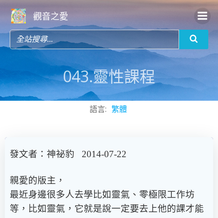
Skip
觀音之愛
to
content
043.靈性課程
語言:
繁體
發文者：神祕豹 2014-07-22
親愛的版主，
最近身邊很多人去學比如靈氣、零極限工作坊
等，比如靈氣，它就是說一定要去上他的課才能