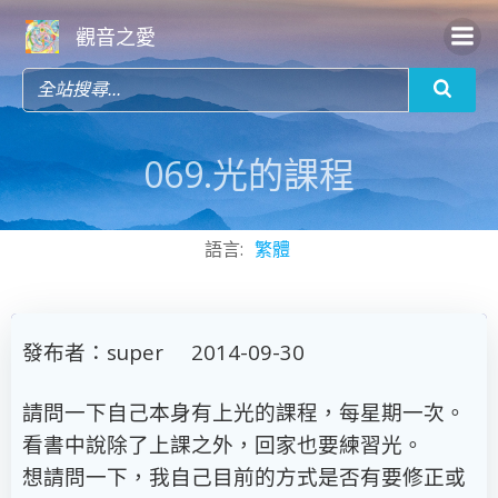
Skip
觀音之愛
to
content
069.光的課程
語言:
繁體
發布者：super 2014-09-30
請問一下自己本身有上光的課程，每星期一次。
看書中說除了上課之外，回家也要練習光。
想請問一下，我自己目前的方式是否有要修正或