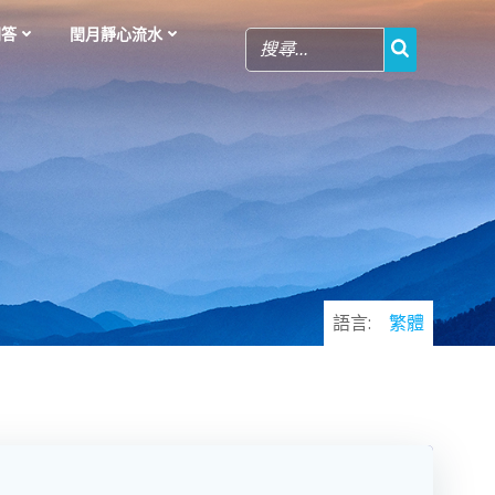
問答
閏月靜心流水
語言:
繁體