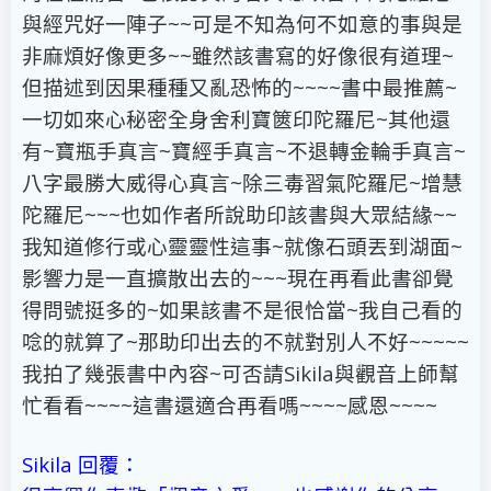
與經咒好一陣子~~可是不知為何不如意的事與是
非麻煩好像更多~~雖然該書寫的好像很有道理~
但描述到因果種種又亂恐怖的~~~~書中最推薦~
一切如來心秘密全身舍利寶篋印陀羅尼~其他還
有~寶瓶手真言~寶經手真言~不退轉金輪手真言~
八字最勝大威得心真言~除三毒習氣陀羅尼~增慧
陀羅尼~~~也如作者所說助印該書與大眾結緣~~
我知道修行或心靈靈性這事~就像石頭丟到湖面~
影響力是一直擴散出去的~~~現在再看此書卻覺
得問號挺多的~如果該書不是很恰當~我自己看的
唸的就算了~那助印出去的不就對別人不好~~~~~
我拍了幾張書中內容~可否請Sikila與觀音上師幫
忙看看~~~~這書還適合再看嗎~~~~感恩~~~~
Sikila 回覆：