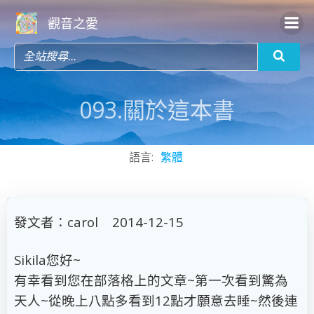
Skip
觀音之愛
to
content
093.關於這本書
語言:
繁體
發文者：carol 2014-12-15
Sikila您好~
有幸看到您在部落格上的文章~第一次看到驚為
天人~從晚上八點多看到12點才願意去睡~然後連