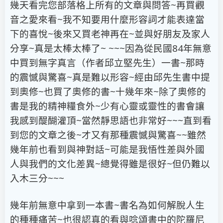
幾天看完您部落格上所有的文章與問答~再買觀
音之愛來看~我不知要用什麼形容詞才能表達當
下的喜悅~後來又買老神再在~並與好朋友及家人
分享~真是太棒太棒了~ ~~~因為從民國84年無意
中買到無字真言（作者邱立堅先生）一書~那時
的震憾與驚喜~真是難以形容~經由邱先生書中提
到奧修~也買了奧修的書~十幾年來~除了奧修的
書是我的精神糧食外~少有心靈或靈性的書會讓
我感到醍醐灌頂~當然靜思語也非常好~~~直到看
到您的文章之後~才又有那種震憾與驚喜~~雖然
幾年前也看到與神對話~可能是我悟性差與外國
人與我們的文化差異~總覺得雖是很好~但仍難以
入木三分~~~
幾年前無意中拿到一本書~書名為如何解脫人生
的種種痛苦~也很認真的看與唸頌書中的陀羅尼