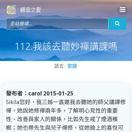
Skip
觀音之愛
to
content
112.我該去聽妙禪講課嗎
語言:
繁體
發布者：carol 2015-01-25
Sikila您好，我三姊一直邀我去聽她的師父講課修
禪，她說她修禪兩年多，了解明心見性的重要
性、改善與家人的關係，比如先生戒了煙酒檳
榔；她也帶先生與兒子禪修，從她臉上的喜悅可