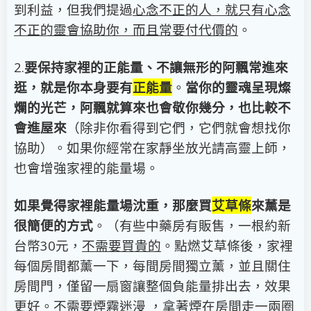
到利益，但我們提過
心念不正的人，就只有心念
不正的靈會協助你，而且常要付代價的
。
2.
要保持家裡的正能量、不讓無形的阿飄常進來
逛，就是你本身要有
正能量
。
當你的靈魂呈現燦
爛的光芒，阿飄就算來也會敬你幾分，也比較不
會進屋來
（除非你看得到它們，它們就會想找你
協助）。如果你經常在家靜坐放光請高靈上師，
也會增強家裡的能量場。
如果覺得家裡能量場沈重，那麼買
艾草條
來薰是
很簡便的方式
。（有些中藥房有販售，一根約新
台幣30元，
不需要買貴的
。點燃艾草條後，家裡
每個房間都薰一下，每間房間獨立薰，並且關住
房間門，僅留一扇窗讓整個負能量排出去，效果
更好。不需要煙霧迷漫 ，拿著煙在房間走一兩圈