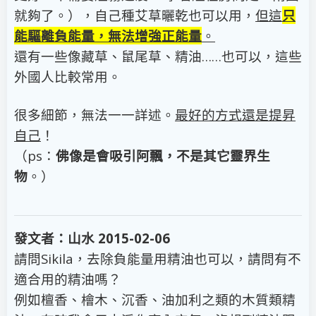
就夠了。），自己種艾草曬乾也可以用，
但這
只
能驅離負能量，無法增強正能量
。
還有一些像藏草、鼠尾草、精油……也可以，這些
外國人比較常用。
很多細節，無法一一詳述。
最好的方式還是提昇
自己
！
（ps：
佛像是會吸引阿飄，不是其它靈界生
物
。）
發文者：山水 2015-02-06
請問Sikila，去除負能量用精油也可以，請問有不
適合用的精油嗎？
例如檀香、檜木、沉香、油加利之類的木質類精