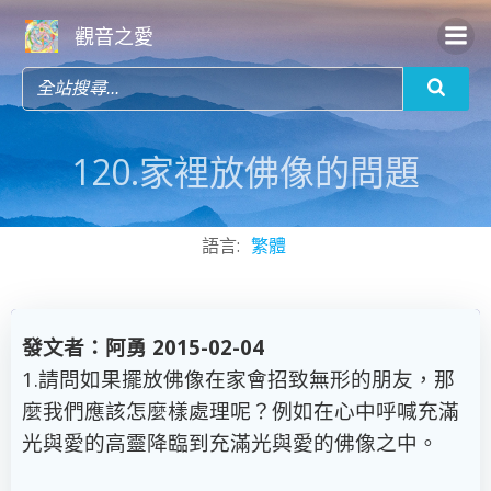
Skip
觀音之愛
to
content
120.家裡放佛像的問題
語言:
繁體
發文者：阿勇 2015-02-04
1.請問如果擺放佛像在家會招致無形的朋友，那
麼我們應該怎麼樣處理呢？例如在心中呼喊充滿
光與愛的高靈降臨到充滿光與愛的佛像之中。