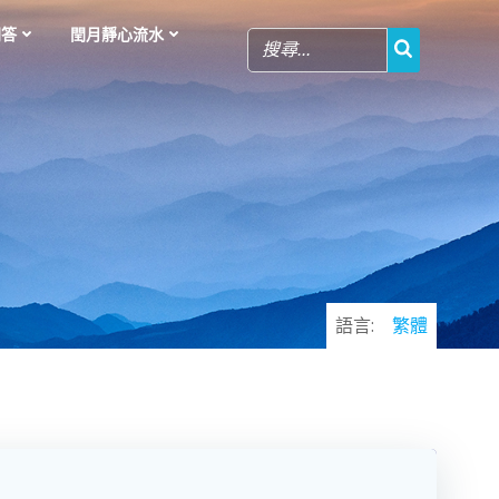
問答
閏月靜心流水
語言:
繁體