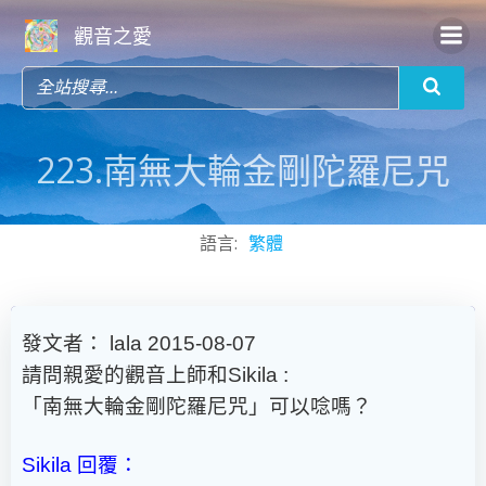
Skip
觀音之愛
to
content
223.南無大輪金剛陀羅尼咒
語言:
繁體
發文者： lala 2015-08-07
請問親愛的觀音上師和Sikila :
「南無大輪金剛陀羅尼咒」可以唸嗎？
Sikila 回覆：