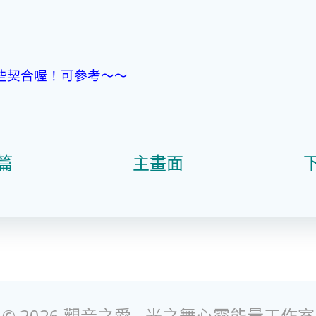
有些契合喔！可參考～～
篇
主畫面
© 2026 觀音之愛 - 光之舞心靈能量工作室