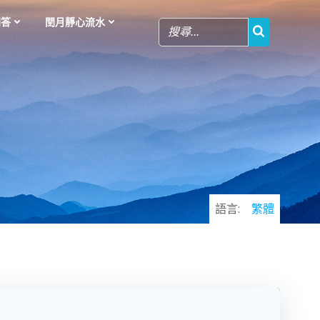
問答
閏月靜心流水
語言:
繁體