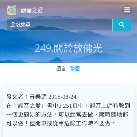
Skip
觀音之愛
to
content
249.關於放佛光
語言:
繁體
發文者：尋樂源 2015-08-24
在「觀音之愛」書中p.251頁中，觀音上師有教到
一個更簡易的方法，可以經常去做，隨時隨地都
可以做！但開車或從事危險工作時不要做。