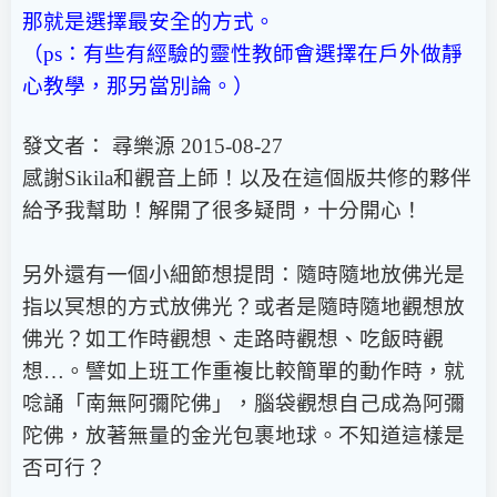
那就是選擇最安全的方式。
（ps：有些有經驗的靈性教師會選擇在戶外做靜
心教學，那另當別論。）
發文者： 尋樂源 2015-08-27
感謝Sikila和觀音上師！以及在這個版共修的夥伴
給予我幫助！解開了很多疑問，十分開心！
另外還有一個小細節想提問：隨時隨地放佛光是
指以冥想的方式放佛光？或者是隨時隨地觀想放
佛光？如工作時觀想、走路時觀想、吃飯時觀
想…。譬如上班工作重複比較簡單的動作時，就
唸誦「南無阿彌陀佛」，腦袋觀想自己成為阿彌
陀佛，放著無量的金光包裹地球。不知道這樣是
否可行？