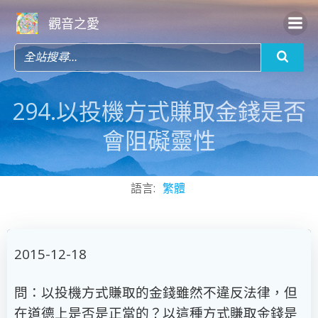
Skip
觀音之愛
to
content
294.以投機方式賺取金錢是否
會阻礙靈性
語言:
繁體
2015-12-18
問：以投機方式賺取的金錢雖然不違反法律，但
在道德上是否是正當的？以這種方式賺取金錢是