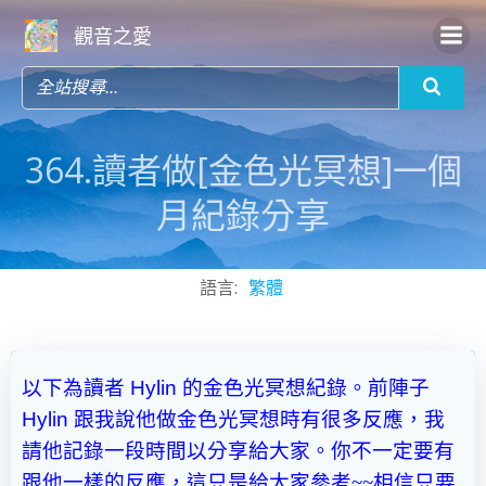
Skip
觀音之愛
to
content
364.讀者做[金色光冥想]一個
月紀錄分享
語言:
繁體
以下為讀者
Hylin
的金色光冥想紀錄。前陣子
Hylin
跟我說他做金色光冥想時有很多反應，我
請他記錄一段時間以分享給大家。你不一定要有
跟他一樣的反應，這只是給大家參考~~
相信只要