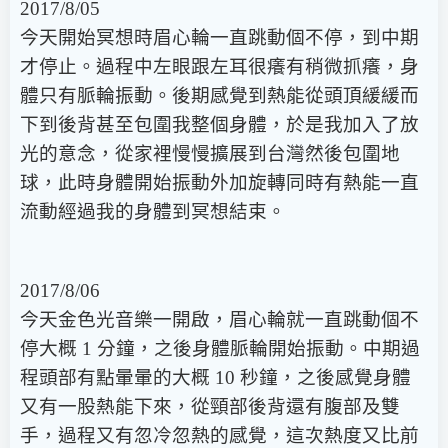
2017/8/05
今天開始冥想時眉心輪一直跳動個不停，到中期
才停止。過程中左眼跟左耳很癢有稍微抓癢，身
體只有脈輪振動。後期感覺到熱能從頭頂緩緩而
下到後背甚至包圍我整個身體，於是我加入了放
光的意念，從家裡慢慢擴展到台灣然後包圍地
球，此時身體開始振動外加旋轉同時有熱能一直
流動經過我的身體到冥想結束。
2017/8/06
今天金色光音樂一開啟，眉心輪就一直跳動個不
停大概 1 分鐘，之後身體脈輪開始振動。中期過
程頭部有點暈暈的大概 10 秒鐘，之後感覺身體
又有一股熱能下來，從頸部後背還有腹部及雙
手，過程又有忽冷忽熱的感覺，這次熱度又比前