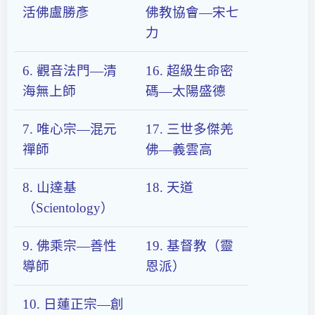
活佛盧勝彥
佛教協會—宋七
力
6. 觀音法門—清
16. 超級生命密
海無上師
碼—太陽盛德
7. 唯心宗—混元
17. 三世多傑羌
禪師
佛—義雲高
8. 山達基
18. 天道
（Scientology）
9. 佛乘宗—善性
19. 基督教（靈
導師
恩派）
10. 日蓮正宗—創