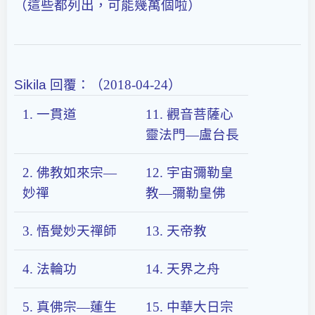
（這些都列出，可能幾萬個啦）
Sikila
回覆：（2018-04-24）
1. 一貫道
11. 觀音菩薩心
靈法門—盧台長
2. 佛教如來宗—
12. 宇宙彌勒皇
妙禪
教—彌勒皇佛
3. 悟覺妙天禪師
13. 天帝教
4. 法輪功
14. 天界之舟
5. 真佛宗—蓮生
15. 中華大日宗