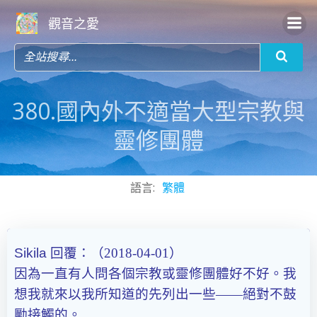
Skip
觀音之愛
to
content
380.國內外不適當大型宗教與
靈修團體
語言:
繁體
Sikila
回覆：（2018-04-01）
因為一直有人問各個宗教或靈修團體好不好。我
想我就來以我所知道的先列出一些——絕對不鼓
勵接觸的。