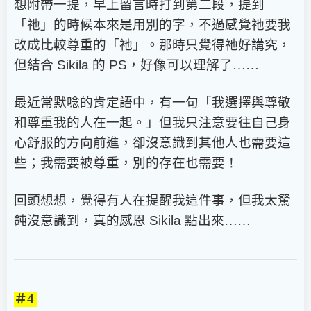
想附帶一提，早上留言時打到第二段，提到
「祂」的時候本來是用別的字，不過感覺祂要我
改成比較尊重的「祂」。那時只覺得祂好講究，
但結合
Sikila
的
PS
，好像可以理解了……
最近常默唸的肯定語中，有一句「我選擇與尊敬
和尊重我的人在一起。」但我只注意要往自己身
心舒服的方向前進，卻沒意識到其他人也需要這
些；我需要被尊重，別的存在也需要！
回頭想想，覺得有人在提醒我這件事，但我太駑
鈍沒意識到，真的感恩
Sikila
點出來……
＃4