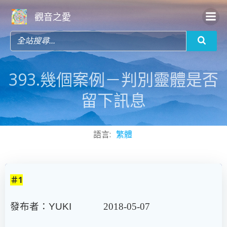
Skip
觀音之愛
to
content
393.幾個案例－判別靈體是否
留下訊息
語言:
繁體
＃1
發布者：
YUKI
2018-05-07