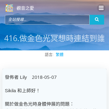
Skip
觀音之愛
to
content
416.做金色光冥想時連結到誰
語言:
繁體
發佈者
2018-05-07
Lily
和上師好！
Sikila
關於做金色光時身體伸展的問題：