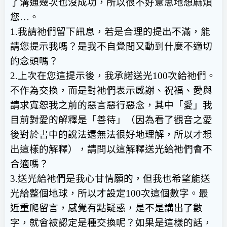
了溝通幾次也沒成功，所以很不好意思地想麻煩
您…。
1.我請祂們留下訊息，若是合理的提出不滿，能
請您提示我嗎？是我不自覺間又動到什麼不適切
的念頭嗎？
2.上次在您這提示後，我承諾送光100次給祂們。
不作為交換，而是對祂們表示感謝、祝福、愛與
請求寬恕我之前的惡言惡行惡念，其中「愛」我
目前對愛的解釋是「善待」（因為看了觀音之愛
後對於書中的說法還無法很好地理解，所以才想
出這樣的解釋），請問以這解釋送光給祂們會不
合適嗎？
3.送光給祂們是我心甘情願的，但我也希望能送
光給整個地球，所以才設定100次這個數字。最
近重爬留言，感覺有點疑惑，是不是講出了數
字，就會被認定是種交換呢？如果是這樣的話，