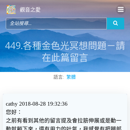
Skip
觀音之愛
to
content
449.各種金色光冥想問題－請
在此篇留言
語言:
繁體
cathy 2018-08-28 19:32:36
您好：
之前有看到其他的留言提及會拉筋伸展或是動一
動就躺下來，還有用力的吐氣，我感覺有把腿部