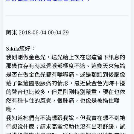
阿米 2018-06-04 00:04:29
Sikila您好：
我剛剛做金色光，送光給上次在您這留下訊息的
那幾位存有時感覺喉部極度不適。這幾天來無論
是否在做金色光都有喉嚨痛、或是額頭到後腦像
戴了緊箍圈般脹痛的情形，最近做金色光時干擾
的聲音也比較多，但是剛剛特別嚴重，現在也依
然有種卡住的感覺，很腫痛，也像是被掐住喉
嚨。
我知道祂們有不滿想跟我說，但我實在想不到祂
們想說什麼；請求高靈協助也沒有出現舒緩，試