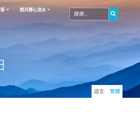
問答
閏月靜心流水
日
語言:
繁體