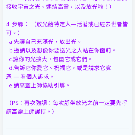
接收宇宙之光、連結高靈，以及放光啦！）
4.
步驟： （放光給特定人
—
活著或已經去世者皆
可。）
a.
先讓自己充滿光，放出光。
b.
邀請以及想像你要送光之人站在你面前。
c.
讓你的光擴大，包圍它或它們。
d.
告訴它你愛它、祝福它，或是請求它寬
恕
—
看個人訴求。
e.
請高靈上師協助引導。
（
PS
：再次強調：每次靜坐放光之前一定要先呼
請高靈上師護持。）