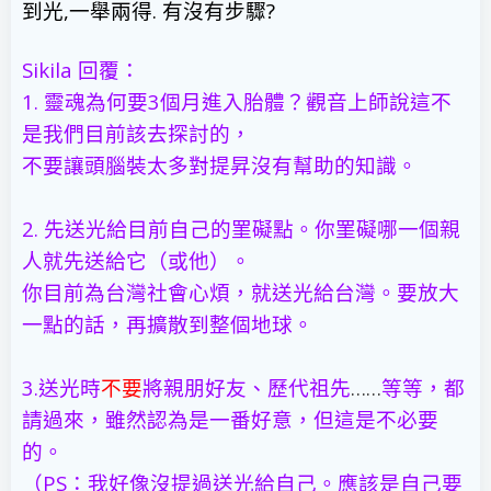
到光
,
一舉兩得
.
有沒有步驟
?
Sikila
回覆：
1.
靈魂為何要
3
個月進入胎體？觀音上師說這不
是我們目前該去探討的，
不要讓頭腦裝太多對提昇沒有幫助的知識。
2.
先送光給目前自己的罣礙點。你罣礙哪一個親
人就先送給它（或他）。
你目前為台灣社會心煩，就送光給台灣。要放大
一點的話，再擴散到整個地球。
3.
送光時
不要
將親朋好友、歷代祖先
……
等等，都
請過來，雖然認為是一番好意，但這是不必要
的。
（
PS
：我好像沒提過送光給自己。應該是自己要