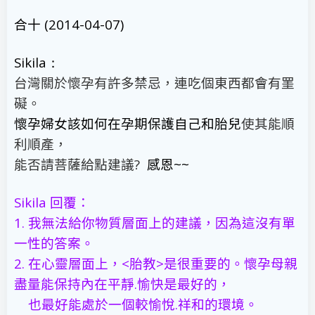
合十
(
2014-04-07)
Sikila：
台灣關於懷孕有許多禁忌，連吃個東西都會有罣
礙。
懷孕婦女該如何在孕期保護自己和胎兒
使其能順
利順產，
能否請菩薩給點建議
?
感恩
~~
Sikila
回覆：
1.
我無法給你物質層面上的建議，因為這沒有單
一性的答案。
2.
在心靈層面上，
<
胎教
>
是很重要的。懷孕母親
盡量能保持內在平靜
.
愉快是最好的，
也最好能處於一個較愉悅
.
祥和的環境。