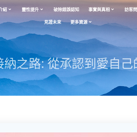
介紹
靈性提升
破除錯誤認知
事實與真相
訪客
見證未來
更多資源
我接納之路: 從承認到愛自