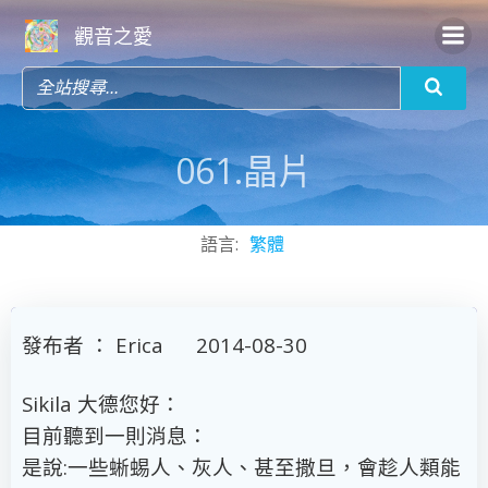
Skip
觀音之愛
to
content
061.晶片
語言:
繁體
發布者 ： Erica 2014-08-30
Sikila 大德您好：
目前聽到一則消息：
是說:一些蜥蜴人、灰人、甚至撒旦，會趁人類能